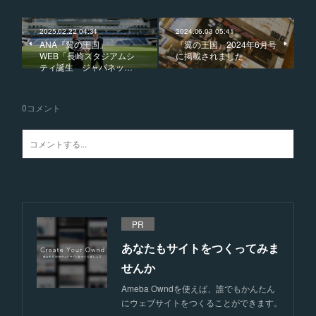
2025.02.22 04:34
2024.06.03 05:41
ANA『翼の王国』
『翼の王国』2024年6月号
WEB「長崎スタジアムシ
に掲載されました
ティ誕生 ジャパネッ…
0
コメント
PR
あなたもサイトをつくってみま
せんか
Ameba Owndを使えば、誰でもかんたん
にウェブサイトをつくることができます。