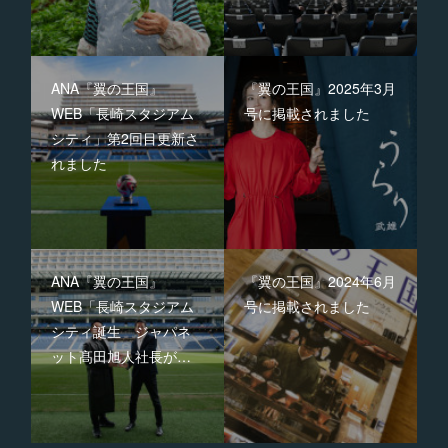
ANA『翼の王国』
『翼の王国』2025年3月
WEB「長崎スタジアム
号に掲載されました
シティ」第2回目更新さ
れました
ANA『翼の王国』
『翼の王国』2024年6月
WEB「長崎スタジアム
号に掲載されました
シティ誕生 ジャパネ
ット髙田旭人社長が…